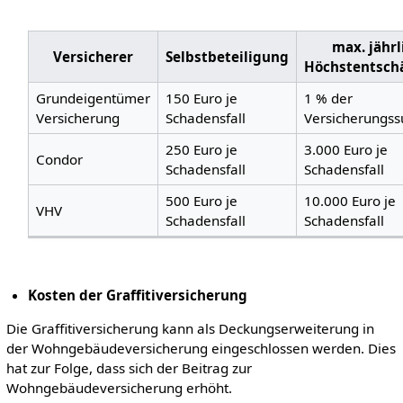
max. jährl
Versicherer
Selbstbeteiligung
Höchstentsch
Grundeigentümer
150 Euro je
1 % der
Versicherung
Schadensfall
Versicherung
250 Euro je
3.000 Euro je
Condor
Schadensfall
Schadensfall
500 Euro je
10.000 Euro je
VHV
Schadensfall
Schadensfall
Kosten der Graffitiversicherung
Die Graffitiversicherung kann als Deckungserweiterung in
der Wohngebäudeversicherung eingeschlossen werden. Dies
hat zur Folge, dass sich der Beitrag zur
Wohngebäudeversicherung erhöht.